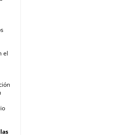
os
 el
ción
n
io
las