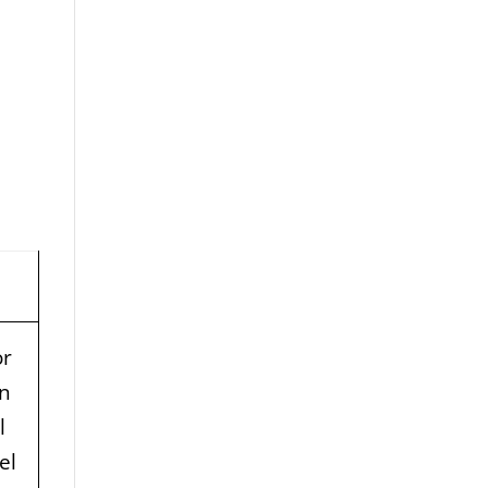
or
on
l
el