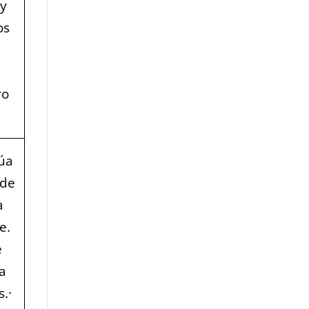
 y
os
a
ro
túa
 de
a
e.
e
a
.·