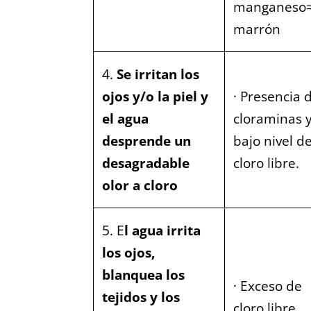
manganeso
marrón
4.
Se irritan los
ojos y/o la piel y
· Presencia 
el agua
cloraminas 
desprende un
bajo nivel d
desagradable
cloro libre.
olor a cloro
5. E
l agua irrita
los ojos,
blanquea los
· Exceso de
tejidos y los
cloro libre.