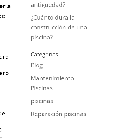
antigüedad?
er a
de
¿Cuánto dura la
construcción de una
piscina?
Categorías
iere
Blog
pero
Mantenimiento
Piscinas
piscinas
de
Reparación piscinas
a
de