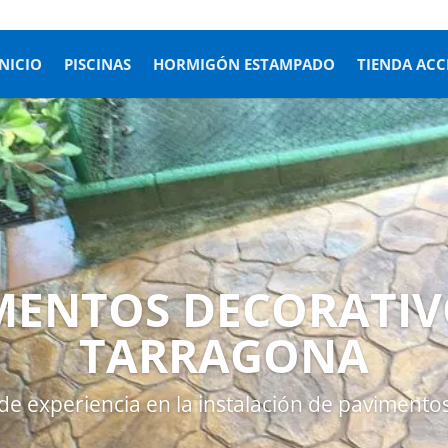
INICIO
PISCINAS
HORMIGÓN ESTAMPADO
TIENDA ACC
MENTOS DECORATIV
TARRAGONA
e experiencia en la instalación de pavimento