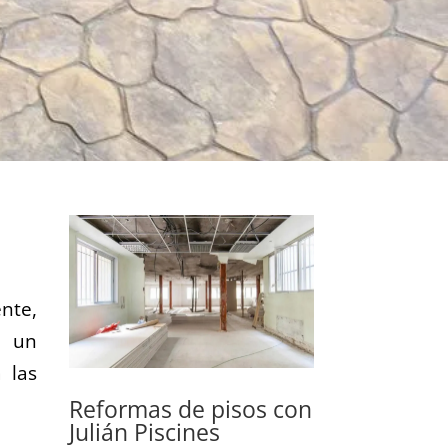
nte,
s un
 las
Reformas de pisos con
Julián Piscines