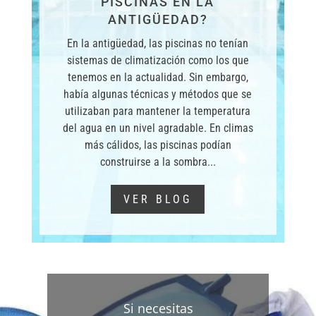
¿CUÁNTO DURA LA
CONSTRUCCIÓN DE UNA
PISCINA?
La duración de la construcción de una
piscina puede variar considerablemente
dependiendo de varios factores, como el
tamaño y diseño de la piscina, el tipo de
construcción, el acceso al sitio, las
condiciones del terreno y el clima. En
general, el proceso de construcción de
una piscina puede...
VER BLOG
Si necesitas