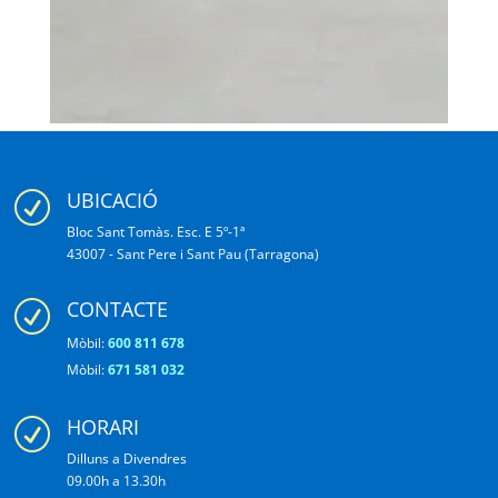
UBICACIÓ
R
Bloc Sant Tomàs. Esc. E 5º-1ª
43007 - Sant Pere i Sant Pau (Tarragona)
CONTACTE
R
Mòbil:
600 811 678
Mòbil:
671 581 032
HORARI
R
Dilluns a Divendres
09.00h a 13.30h