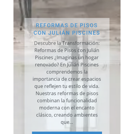
PISCINES ECO-
FRIENDLY
En la búsqueda constante de
soluciones sostenibles, las
piscinas eco-friendly han
emergido como una opción
vanguardista que combina el
disfrute del agua con la
responsabilidad ambiental. La
conciencia sobre la
conservación del medio
ambiente ha llevado a la
creación de tecnologías
innovadoras para...