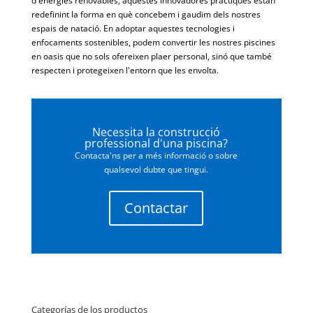
d'energies renovables, aquestes innovadores pràctiques estan
redefinint la forma en què concebem i gaudim dels nostres
espais de natació. En adoptar aquestes tecnologies i
enfocaments sostenibles, podem convertir les nostres piscines
en oasis que no sols ofereixen plaer personal, sinó que també
respecten i protegeixen l'entorn que les envolta.
Necessita la construcció
professional d'una piscina?
Contacta'ns per a més informació o sobre
qualsevol dubte que tingui.
Contactar
Categorías de los productos