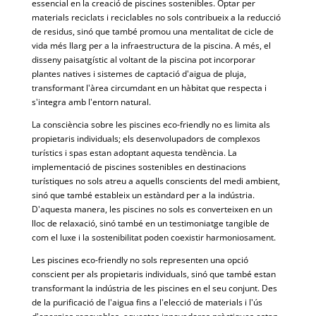
essencial en la creació de piscines sostenibles. Optar per
materials reciclats i reciclables no sols contribueix a la reducció
de residus, sinó que també promou una mentalitat de cicle de
vida més llarg per a la infraestructura de la piscina. A més, el
disseny paisatgístic al voltant de la piscina pot incorporar
plantes natives i sistemes de captació d'aigua de pluja,
transformant l'àrea circumdant en un hàbitat que respecta i
s'integra amb l'entorn natural.
La consciència sobre les piscines eco-friendly no es limita als
propietaris individuals; els desenvolupadors de complexos
turístics i spas estan adoptant aquesta tendència. La
implementació de piscines sostenibles en destinacions
turístiques no sols atreu a aquells conscients del medi ambient,
sinó que també estableix un estàndard per a la indústria.
D'aquesta manera, les piscines no sols es converteixen en un
lloc de relaxació, sinó també en un testimoniatge tangible de
com el luxe i la sostenibilitat poden coexistir harmoniosament.
Les piscines eco-friendly no sols representen una opció
conscient per als propietaris individuals, sinó que també estan
transformant la indústria de les piscines en el seu conjunt. Des
de la purificació de l'aigua fins a l'elecció de materials i l'ús