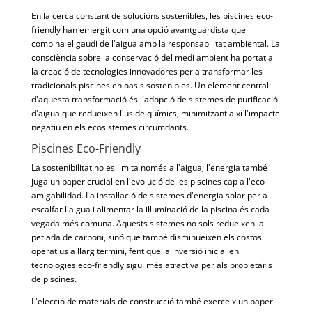
En la cerca constant de solucions sostenibles, les piscines eco-
friendly han emergit com una opció avantguardista que
combina el gaudi de l'aigua amb la responsabilitat ambiental. La
consciència sobre la conservació del medi ambient ha portat a
la creació de tecnologies innovadores per a transformar les
tradicionals piscines en oasis sostenibles. Un element central
d'aquesta transformació és l'adopció de sistemes de purificació
d'aigua que redueixen l'ús de químics, minimitzant així l'impacte
negatiu en els ecosistemes circumdants.
Piscines Eco-Friendly
La sostenibilitat no es limita només a l'aigua; l'energia també
juga un paper crucial en l'evolució de les piscines cap a l'eco-
amigabilidad. La instal·lació de sistemes d'energia solar per a
escalfar l'aigua i alimentar la il·luminació de la piscina és cada
vegada més comuna. Aquests sistemes no sols redueixen la
petjada de carboni, sinó que també disminueixen els costos
operatius a llarg termini, fent que la inversió inicial en
tecnologies eco-friendly sigui més atractiva per als propietaris
de piscines.
L'elecció de materials de construcció també exerceix un paper